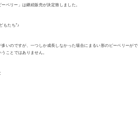
 ピーベリー」は継続販売が決定致しました。
どもたち”♪
が多いのですが、一つしか成⾧しなかった場合にまるい形のピーベリーがで
いうことではありません。
と