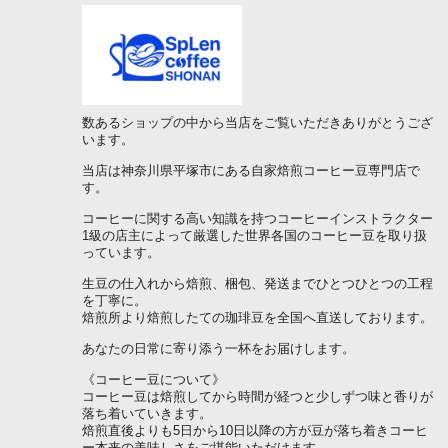
数あるショップの中から当店をご覧いただきありがとうござ
います。
当店は神奈川県平塚市にある自家焙煎コーヒー豆専門店で
す。
コーヒーに関する高い知識を持つコーヒーインストラクター
1級の店主によって厳選した世界各国のコーヒー豆を取り扱
っています。
生豆の仕入れから焙煎、梱包、発送までひとつひとつの工程
を丁寧に。
焙煎所より焙煎したての珈琲豆を全国へ直送しております。
あなたの日常に寄り添う一杯をお届けします。
《コーヒー豆について》
コーヒー豆は焙煎してから時間が経つと少しずつ味と香りが
落ち着いていきます。
焙煎直後よりも5日から10日以降の方が豆が落ち着きコーヒ
ー本来の美味しさをご堪能いただけます。