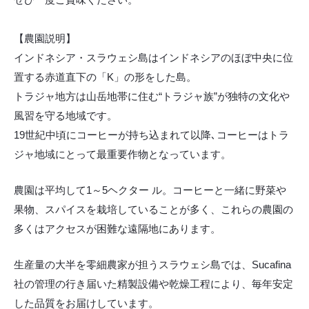
【農園説明】
インドネシア・スラウェシ島はインドネシアのほぼ中央に位
置する赤道直下の「K」の形をした島。
トラジャ地方は山岳地帯に住む“トラジャ族”が独特の文化や
風習を守る地域です。
19世紀中頃にコーヒーが持ち込まれて以降､コーヒーはトラ
ジャ地域にとって最重要作物となっています。
農園は平均して1～5ヘクター ル。コーヒーと一緒に野菜や
果物、スパイスを栽培していることが多く、これらの農園の
多くはアクセスが困難な遠隔地にあります。
生産量の大半を零細農家が担うスラウェシ島では、Sucafina
社の管理の行き届いた精製設備や乾燥工程により、毎年安定
した品質をお届けしています。