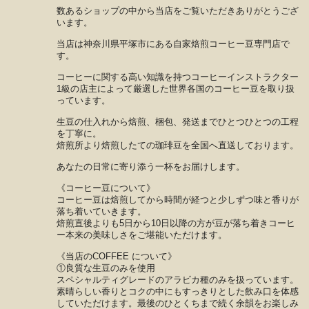
数あるショップの中から当店をご覧いただきありがとうござ
います。
当店は神奈川県平塚市にある自家焙煎コーヒー豆専門店で
す。
コーヒーに関する高い知識を持つコーヒーインストラクター
1級の店主によって厳選した世界各国のコーヒー豆を取り扱
っています。
生豆の仕入れから焙煎、梱包、発送までひとつひとつの工程
を丁寧に。
焙煎所より焙煎したての珈琲豆を全国へ直送しております。
あなたの日常に寄り添う一杯をお届けします。
《コーヒー豆について》
コーヒー豆は焙煎してから時間が経つと少しずつ味と香りが
落ち着いていきます。
焙煎直後よりも5日から10日以降の方が豆が落ち着きコーヒ
ー本来の美味しさをご堪能いただけます。
《当店のCOFFEE について》
①良質な生豆のみを使用
スペシャルティグレードのアラビカ種のみを扱っています。
素晴らしい香りとコクの中にもすっきりとした飲み口を体感
していただけます。最後のひとくちまで続く余韻をお楽しみ