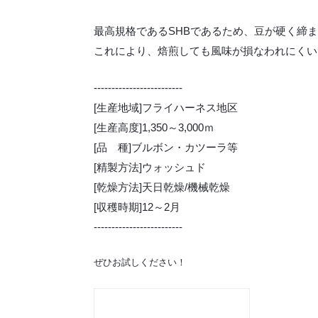
最高規格であるSHBであるため、豆が硬く締
これにより、焙煎しても風味が損なわれにくい
-------------------------
[生産地域]フライハーネス地区
[生産高度]1,350～3,000ｍ
[品 種]ブルボン・カツーラ等
[精製方法]ウォッシュド
[乾燥方法]天日乾燥/機械乾燥
[収穫時期]12～2月
-------------------------
ぜひお試しください！