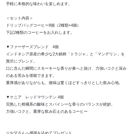
手軽に本格的な味わいを楽しめます。
＜セット内容＞
ドリップバッグコーヒー8個（2種類×4個）
下記2種類のコーヒーをお入れします。
▼ファーザーズブレンド 4個
インドネシア原産の希少な2大銘柄「トラジャ」と「マンデリン」を
贅沢にブレンド。
口に含んだ瞬間にスモーキーな香りが鼻へと抜け、力強いコクと深み
のある苦みを堪能できます。
重厚感がありながらも、後味は驚くほどすっきりとした飲み心地。
▼ケニア レッドマウンテン 4個
完熟した柑橘系の酸味とスパイシーな香りのバランスが絶妙。
力強いコクと、重厚な飲み応えのあるコーヒー
☆お父さんへ感謝を込めてプレゼント