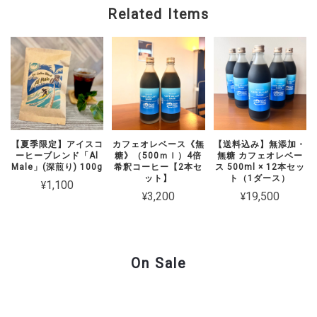
Related Items
【夏季限定】アイスコ
カフェオレベース《無
【送料込み】無添加・
ーヒーブレンド「Al
糖》（500ｍｌ）4倍
無糖 カフェオレベー
Male」(深煎り) 100g
希釈コーヒー【2本セ
ス 500ml × 12本セッ
ット】
ト（1ダース）
¥1,100
¥3,200
¥19,500
On Sale