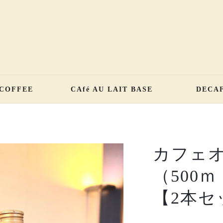
 COFFEE
CAfé AU LAIT BASE
DECA
カフェ
（500
【2本セ