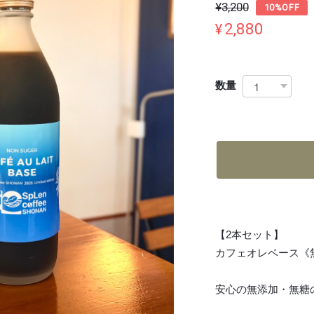
¥3,200
10%OFF
¥2,880
数量
【2本セット】
カフェオレベース《無
安心の無添加・無糖