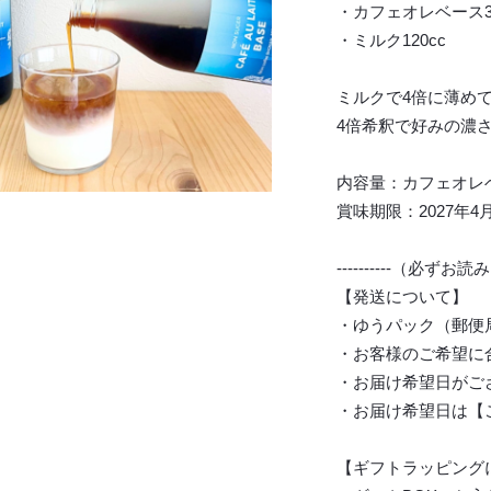
・カフェオレベース30
・ミルク120cc
ミルクで4倍に薄め
4倍希釈で好みの濃
内容量：カフェオレベー
賞味期限：2027年4
----------（必ずお読み
【発送について】
・ゆうパック（郵便
・お客様のご希望に
・お届け希望日がご
・お届け希望日は【
【ギフトラッピング